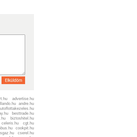
t.hu
advertise.hu
llando.hu
andre.hu
utoflottakezeles.hu
ay.hu
besttrade.hu
o.hu
biztoshitel.hu
celeris.hu
cgt.hu
mbus.hu
cookpit.hu
osgaz.hu
cserel.hu