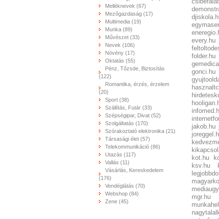
csibefala
Melléknevek (67)
demonstr
Mezőgazdaság (17)
djiskola.
Multimedia (19)
egymaser
Munka (89)
eneregio.
Művészet (33)
every.hu
Nevek (106)
feltoltode
Növény (17)
folder.hu
Oktatás (55)
gemedica
Pénz, Tőzsde, Biztosítás
gonci.hu
(122)
gyujtoold
Romantika, érzés, érzelem
hasznaltc
(20)
hirdetesk
Sport (38)
hooligan.
Szállítás, Futár (33)
infomed.
Szépségipar, Divat (52)
internetf
Szolgáltatás (170)
jakob.hu
Szórakoztató elektronika (21)
joreggel.
Társasági élet (57)
kedvezme
Telekommunikáció (86)
kikapcsol
Utazás (117)
kot.hu
k
Vallás (11)
ksv.hu
Vásárlás, Kereskedelem
legjobbd
(176)
magyarko
Vendéglátás (70)
mediaugy
Webshop (84)
mgr.hu
Zene (45)
munkahel
nagytalal