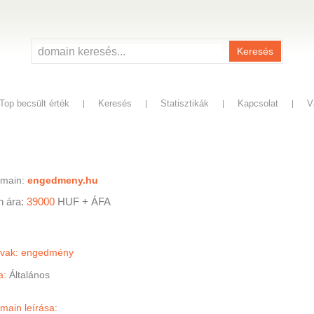
Keresés
Top becsült érték
Keresés
Statisztikák
Kapcsolat
V
omain:
engedmeny.hu
n ára:
39000
HUF
+ ÁFA
avak: engedmény
a:
Általános
main leírása: