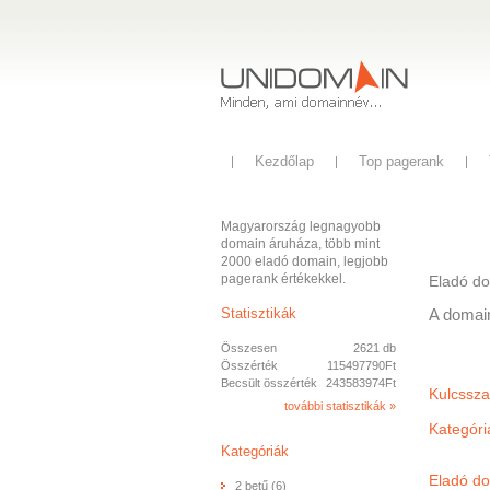
Kezdőlap
Top pagerank
Magyarország legnagyobb
domain áruháza, több mint
2000 eladó domain, legjobb
pagerank értékekkel.
Eladó d
Statisztikák
A domai
Összesen
2621 db
Összérték
115497790Ft
Becsült összérték
243583974Ft
Kulcssz
további statisztikák »
Kategóri
Kategóriák
Eladó do
2 betű (6)