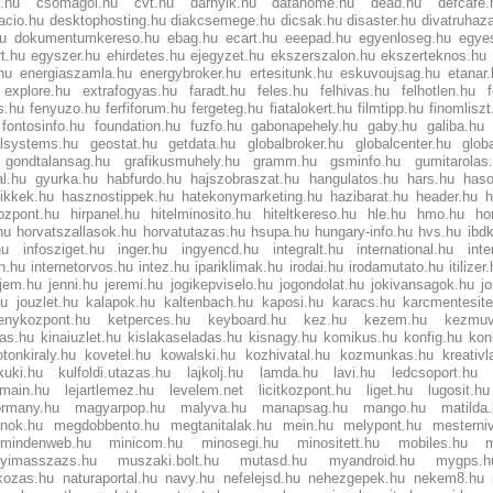
t.hu
csomagol.hu
cvt.hu
darnyik.hu
datahome.hu
dead.hu
defcaf
acio.hu
desktophosting.hu
diakcsemege.hu
dicsak.hu
disaster.hu
divatruhaza
hu
dokumentumkereso.hu
ebag.hu
ecart.hu
eeepad.hu
egyenloseg.hu
egyes
t.hu
egyszer.hu
ehirdetes.hu
ejegyzet.hu
ekszerszalon.hu
ekszerteknos.hu
hu
energiaszamla.hu
energybroker.hu
ertesitunk.hu
eskuvoujsag.hu
etanar
explore.hu
extrafogyas.hu
faradt.hu
feles.hu
felhivas.hu
felhotlen.hu
s.hu
fenyuzo.hu
ferfiforum.hu
fergeteg.hu
fiatalokert.hu
filmtipp.hu
finomliszt
fontosinfo.hu
foundation.hu
fuzfo.hu
gabonapehely.hu
gaby.hu
galiba.hu
lsystems.hu
geostat.hu
getdata.hu
globalbroker.hu
globalcenter.hu
glob
gondtalansag.hu
grafikusmuhely.hu
gramm.hu
gsminfo.hu
gumitarolas
al.hu
gyurka.hu
habfurdo.hu
hajszobraszat.hu
hangulatos.hu
hars.hu
haso
ikkek.hu
hasznostippek.hu
hatekonymarketing.hu
hazibarat.hu
header.hu
h
ozpont.hu
hirpanel.hu
hitelminosito.hu
hiteltkereso.hu
hle.hu
hmo.hu
ho
hu
horvatszallasok.hu
horvatutazas.hu
hsupa.hu
hungary-info.hu
hvs.hu
ibd
hu
infosziget.hu
inger.hu
ingyencd.hu
integralt.hu
international.hu
int
on.hu
internetorvos.hu
intez.hu
ipariklimak.hu
irodai.hu
irodamutato.hu
itilizer
jem.hu
jenni.hu
jeremi.hu
jogikepviselo.hu
jogondolat.hu
jokivansagok.hu
j
hu
jouzlet.hu
kalapok.hu
kaltenbach.hu
kaposi.hu
karacs.hu
karcmentesit
nykozpont.hu
ketperces.hu
keyboard.hu
kez.hu
kezem.hu
kezmuv
as.hu
kinaiuzlet.hu
kislakaseladas.hu
kisnagy.hu
komikus.hu
konfig.hu
kon
otonkiraly.hu
kovetel.hu
kowalski.hu
kozhivatal.hu
kozmunkas.hu
kreativl
kuki.hu
kulfoldi.utazas.hu
lajkolj.hu
lamda.hu
lavi.hu
ledcsoport.hu
omain.hu
lejartlemez.hu
levelem.net
licitkozpont.hu
liget.hu
lugosit.hu
rmany.hu
magyarpop.hu
malyva.hu
manapsag.hu
mango.hu
matilda
nok.hu
megdobbento.hu
megtanitalak.hu
mein.hu
melypont.hu
mesterni
mindenweb.hu
minicom.hu
minosegi.hu
minositett.hu
mobiles.hu
yimasszazs.hu
muszaki.bolt.hu
mutasd.hu
myandroid.hu
mygps.h
kozas.hu
naturaportal.hu
navy.hu
nefelejsd.hu
nehezgepek.hu
nekem8.hu