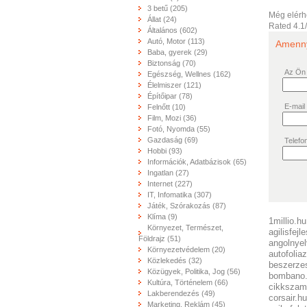
3 betű (205)
Még elérh
Állat (24)
Rated
4.1
Általános (602)
Autó, Motor (113)
Amennyi
Baba, gyerek (29)
Biztonság (70)
Az Ön
Egészség, Wellnes (162)
Élelmiszer (121)
Építőipar (78)
E-mail
Felnőtt (10)
Film, Mozi (36)
Fotó, Nyomda (55)
Gazdaság (69)
Telefo
Hobbi (93)
Információk, Adatbázisok (65)
Ingatlan (27)
Internet (227)
IT, Infomatika (307)
Játék, Szórakozás (87)
Klíma (9)
1millio.hu
Környezet, Természet,
agilisfejl
Földrajz (51)
angolnyel
Környezetvédelem (20)
autofolia
Közlekedés (32)
beszerze
Közügyek, Politika, Jog (56)
bombano
Kultúra, Történelem (66)
cikkszam
Lakberendezés (49)
corsair.hu
Marketing, Reklám (45)