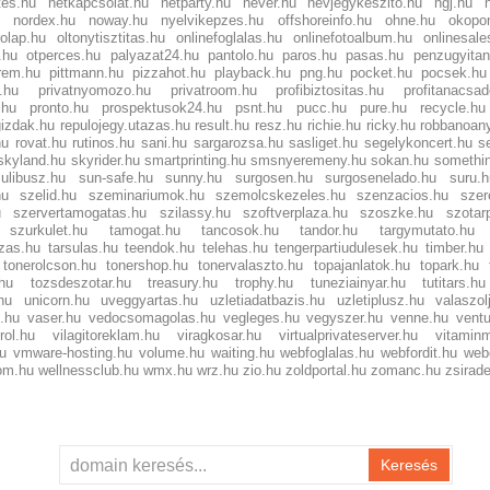
tes.hu
netkapcsolat.hu
netparty.hu
never.hu
nevjegykeszito.hu
ngj.hu
nordex.hu
noway.hu
nyelvikepzes.hu
offshoreinfo.hu
ohne.hu
okopo
olap.hu
oltonytisztitas.hu
onlinefoglalas.hu
onlinefotoalbum.hu
onlinesale
.hu
otperces.hu
palyazat24.hu
pantolo.hu
paros.hu
pasas.hu
penzugyita
rem.hu
pittmann.hu
pizzahot.hu
playback.hu
png.hu
pocket.hu
pocsek.hu
i.hu
privatnyomozo.hu
privatroom.hu
profibiztositas.hu
profitanacsa
.hu
pronto.hu
prospektusok24.hu
psnt.hu
pucc.hu
pure.hu
recycle.hu
gizdak.hu
repulojegy.utazas.hu
result.hu
resz.hu
richie.hu
ricky.hu
robbanoan
hu
rovat.hu
rutinos.hu
sani.hu
sargarozsa.hu
sasliget.hu
segelykoncert.hu
s
skyland.hu
skyrider.hu
smartprinting.hu
smsnyeremeny.hu
sokan.hu
somethi
sulibusz.hu
sun-safe.hu
sunny.hu
surgosen.hu
surgosenelado.hu
suru.h
hu
szelid.hu
szeminariumok.hu
szemolcskezeles.hu
szenzacios.hu
szer
u
szervertamogatas.hu
szilassy.hu
szoftverplaza.hu
szoszke.hu
szotar
szurkulet.hu
tamogat.hu
tancosok.hu
tandor.hu
targymutato.hu
zas.hu
tarsulas.hu
teendok.hu
telehas.hu
tengerpartiudulesek.hu
timber.hu
tonerolcson.hu
tonershop.hu
tonervalaszto.hu
topajanlatok.hu
topark.hu
.hu
tozsdeszotar.hu
treasury.hu
trophy.hu
tuneziainyar.hu
tutitars.hu
hu
unicorn.hu
uveggyartas.hu
uzletiadatbazis.hu
uzletiplusz.hu
valaszol
.hu
vaser.hu
vedocsomagolas.hu
vegleges.hu
vegyszer.hu
venne.hu
ventu
rol.hu
vilagitoreklam.hu
viragkosar.hu
virtualprivateserver.hu
vitaminm
hu
vmware-hosting.hu
volume.hu
waiting.hu
webfoglalas.hu
webfordit.hu
web
om.hu
wellnessclub.hu
wmx.hu
wrz.hu
zio.hu
zoldportal.hu
zomanc.hu
zsirad
Keresés