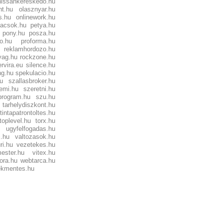
nissankereskedo.hu
nt.hu
olasznyar.hu
s.hu
onlinework.hu
nacsok.hu
petya.hu
pony.hu
posza.hu
do.hu
proforma.hu
reklamhordozo.hu
yag.hu
rockzone.hu
ervira.eu
silence.hu
ng.hu
spekulacio.hu
u
szallasbroker.hu
emi.hu
szeretni.hu
program.hu
szu.hu
tarhelydiszkont.hu
tintapatrontoltes.hu
toplevel.hu
torx.hu
ugyfelfogadas.hu
j.hu
valtozasok.hu
ri.hu
vezetekes.hu
ester.hu
vitex.hu
ora.hu
webtarca.hu
ekmentes.hu