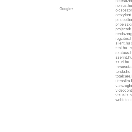
netesfize
nonius.hu
Google+
olcsoszor
orczykert
pinceette
pribelszk
projectek
rendszer
rogzites.
silent.hu
stal.hu
szatocs.
szerint.h
szuri.hu
tarsasuta
tonda.hu
totalcare
ultraslim.
varszeghi
videocont
vizualis.
webtelec