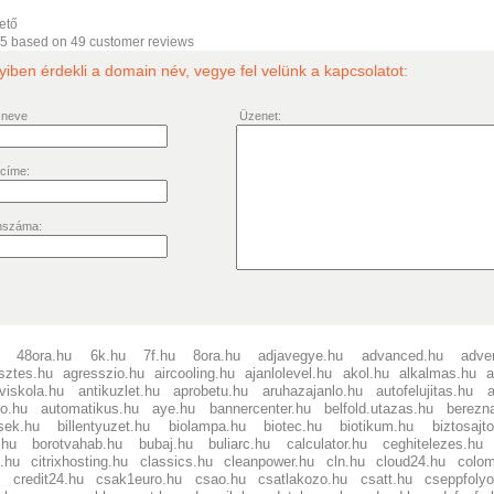
ető
/5 based on
49
customer reviews
ben érdekli a domain név, vegye fel velünk a kapcsolatot:
 neve
Üzenet:
 címe:
nszáma:
48ora.hu
6k.hu
7f.hu
8ora.hu
adjavegye.hu
advanced.hu
adver
esztes.hu
agresszio.hu
aircooling.hu
ajanlolevel.hu
akol.hu
alkalmas.hu
a
viskola.hu
antikuzlet.hu
aprobetu.hu
aruhazajanlo.hu
autofelujitas.hu
a
zo.hu
automatikus.hu
aye.hu
bannercenter.hu
belfold.utazas.hu
berezn
sek.hu
billentyuzet.hu
biolampa.hu
biotec.hu
biotikum.hu
biztosajt
.hu
borotvahab.hu
bubaj.hu
buliarc.hu
calculator.hu
ceghitelezes.hu
.hu
citrixhosting.hu
classics.hu
cleanpower.hu
cln.hu
cloud24.hu
colo
credit24.hu
csak1euro.hu
csao.hu
csatlakozo.hu
csatt.hu
cseppfoly