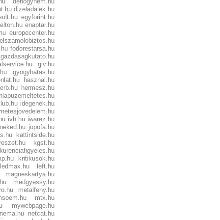
e.hu
dehogynem.hu
t.hu
dizeladalek.hu
ult.hu
egyforint.hu
elton.hu
enaptar.hu
.hu
europecenter.hu
felszamolobiztos.hu
.hu
fodorestarsa.hu
gazdasagkutato.hu
alservice.hu
glv.hu
.hu
gyogyhatas.hu
nlat.hu
hasznal.hu
erb.hu
hermesz.hu
nlapuzemeltetes.hu
klub.hu
idegenek.hu
ernetesjovedelem.hu
.hu
ivh.hu
iwarez.hu
oneked.hu
jopofa.hu
es.hu
kattintside.hu
eszet.hu
kgst.hu
kurenciafigyeles.hu
ap.hu
kritikusok.hu
ledmax.hu
left.hu
magneskartya.hu
.hu
medgyessy.hu
vo.hu
metalfeny.hu
msoem.hu
mtx.hu
u
mywebpage.hu
nema.hu
netcat.hu